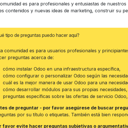
comunidad es para profesionales y entusiastas de nuestros 
es contenidos y nuevas ideas de marketing, construir su pe
ué tipo de preguntas puedo hacer aquí?
ta comunidad es para usuarios profesionales y principiant
cer preguntas acerca de:
cómo instalar Odoo en una infraestructura específica,
cómo configurar o personalizar Odoo según las necesidad
cuál es la mejor manera de usar Odoo para una necesida
cómo desarrollar módulos para sus propias necesidades,
preguntas específicas sobre las ofertas de servicio Odoo,
tes de preguntar - por favor asegúrese de buscar pregu
eguntas por su título o etiquetas. También está bien respo
r favor evite hacer preguntas subjetivas o argumentati