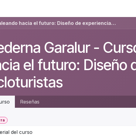
Contáctenos
Cederna Garalur - Curso 3: Pedaleando hacia el futuro: Diseño de experiencias cicloturistas
derna Garalur - Curs
cia el futuro: Diseño
cloturistas
urso
Reseñas
rra
erial del curso