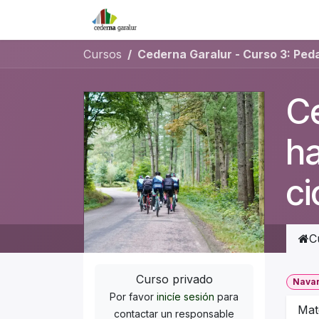
Ir al contenido
Inicio
Formación en línea
Cursos
Ce
ha
ci
C
Curso privado
Nava
Por favor
inicíe sesión
para
Mat
contactar un responsable